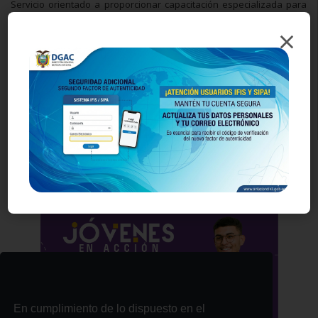
Servicio orientado a proporcionar capacitación especializada para
el sector de la aviación que requieren: las instituciones, empresas
×
públicas y privadas nacionales y extranjeras a fin de satisfacer las
necesidades de los clientes y usuarios nacionales e internacionales
y la normativa de la Autoridad Aeronáutica, mediante la oferta
académica de la Escuela Técnica de Aviación Civil (ETAC) y emitiendo
el certificado de aprobación o asistencia requerido para
desempeñar actividades en el campo aeronáutico.
Revise los requisitos para cada trámite:
(ver documento)
Mayor información: info@etac.edu.ec
Comparte esta publicación:
Tweet
Compartir
Imprimir
Mail
Entérate
En cumplimiento de lo dispuesto en el